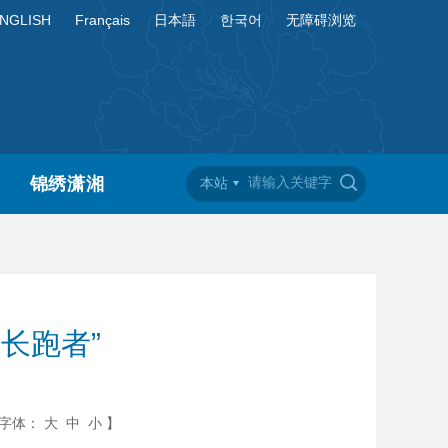
NGLISH
Français
日本語
한국어
无障碍浏览
锦绣潇湘
本站
长跑者”
字体：
大
中
小
】